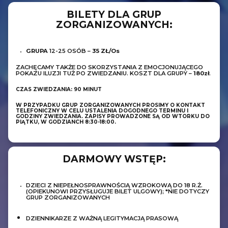
BILETY DLA GRUP
ZORGANIZOWANYCH:
GRUPA
12
-25 OSÓB –
35 ZŁ/os
ZACHĘCAMY TAKŻE DO SKORZYSTANIA Z EMOCJONUJĄCEGO
POKAZU ILUZJI TUŻ PO ZWIEDZANIU. KOSZT DLA GRUPY –
180zł
.
CZAS ZWIEDZANIA: 90 MINUT
W PRZYPADKU GRUP ZORGANIZOWANYCH PROSIMY O KONTAKT
TELEFONICZNY W CELU USTALENIA DOGODNEGO TERMINU I
GODZINY ZWIEDZANIA. ZAPISY PROWADZONE SĄ OD WTORKU DO
PIĄTKU, W GODZIANCH 8:30-18:00.
DARMOWY WSTĘP:
DZIECI Z NIEPEŁNOSPRAWNOŚCIĄ WZROKOWĄ DO 18 R.Ż.
(OPIEKUNOWI PRZYSŁUGUJE BILET ULGOWY); *NIE DOTYCZY
GRUP ZORGANIZOWANYCH
DZIENNIKARZE Z WAŻNĄ LEGITYMACJĄ PRASOWĄ