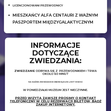
LICENCJONOWANI PRZEWODNICY
MIESZKAŃCY ALFA CENTAURI Z WAŻNYM
PASZPORTEM MIĘDZYGALAKTYCZNYM
INFORMACJE
DOTYCZĄCE
ZWIEDZANIA:
ZWIEDZANIE
ODBYWA SIĘ Z PRZEWODNIKIEM I TRWA
OKOŁO 60 MINUT
NA KAŻDE ZWIEDZANIE OBOWIĄZUJE LIMIT MIEJSC
W PONIEDZIAŁKI MUZEUM JEST NIECZYNNE.
PRZED WIZYTĄ ZAWSZE PROSIMY O KONTAKT
TELEFONICZNY W CELU REZERWACJI BILETÓW, BĄDŹ
ZAKUP INTERNETOWY.